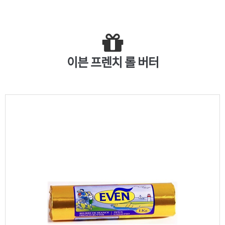
이븐 프렌치 롤 버터